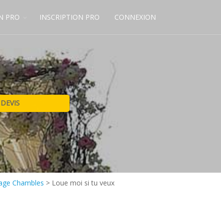
N PRO
INSCRIPTION PRO
CONNEXION
iage Chambles
>
Loue moi si tu veux