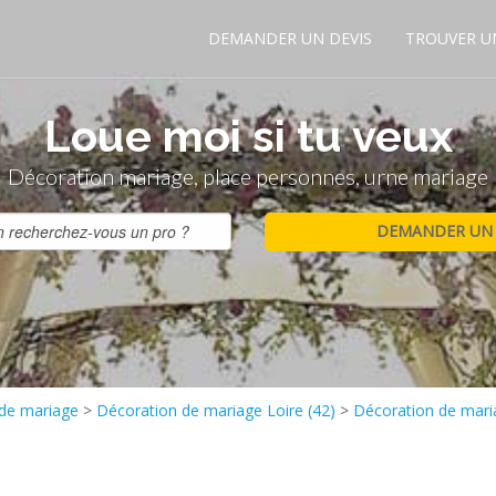
DEMANDER UN DEVIS
TROUVER U
Loue moi si tu veux
Décoration mariage, place personnes, urne mariage
 de mariage
>
Décoration de mariage Loire (42)
>
Décoration de mar