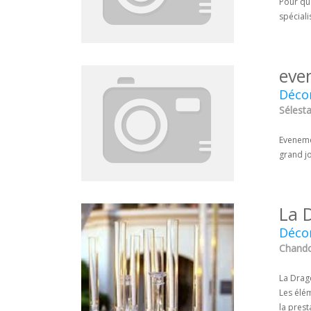
Pour que
spéciali
eve
Décor
Sélesta
Evenemen
grand j
La 
Décor
Chando
La Drag
Les élé
la prest