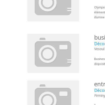
Olympe D
élément
illumine
bus
Décor
Vesoul
Business
disposit
ent
Décor
Firminy