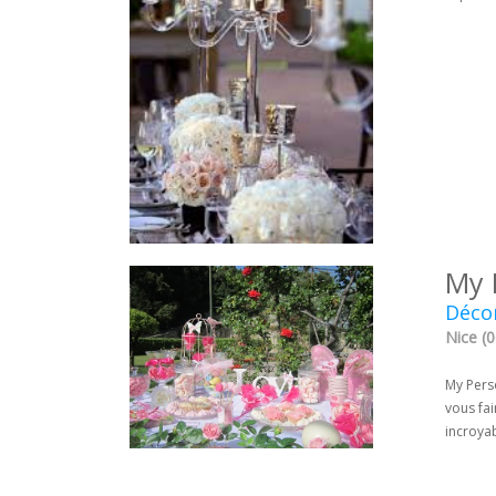
My 
Décor
Nice (0
My Pers
vous fai
incroyab