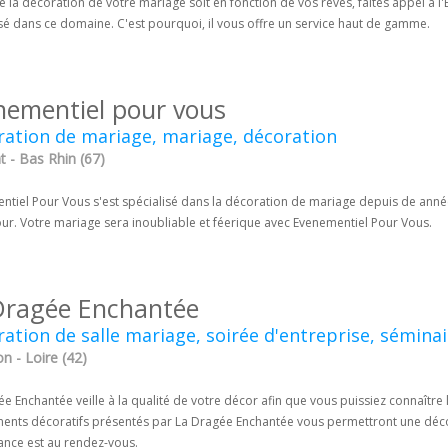
 la décoration de votre mariage soit en fonction de vos rêves, faites appel à l'
sé dans ce domaine. C'est pourquoi, il vous offre un service haut de gamme.
nementiel pour vous
ation de mariage, mariage, décoration
t - Bas Rhin (67)
tiel Pour Vous s'est spécialisé dans la décoration de mariage depuis de années.
our. Votre mariage sera inoubliable et féerique avec Evenementiel Pour Vous.
Dragée Enchantée
ation de salle mariage, soirée d'entreprise, séminai
n - Loire (42)
ée Enchantée veille à la qualité de votre décor afin que vous puissiez connaît
ments décoratifs présentés par La Dragée Enchantée vous permettront une décor
ance est au rendez-vous.