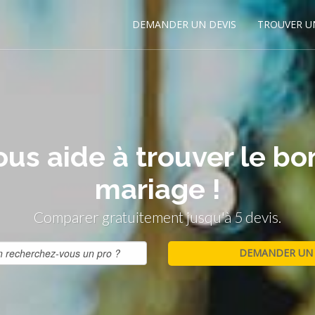
DEMANDER UN DEVIS
TROUVER U
us aide à trouver le b
mariage !
Comparer gratuitement jusqu'à 5 devis.