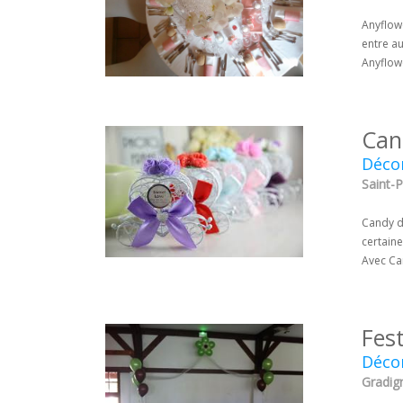
Anyflowe
entre au
Anyflow
Can
Décor
Saint-P
Candy de
certain
Avec Can
Fest
Décor
Gradig