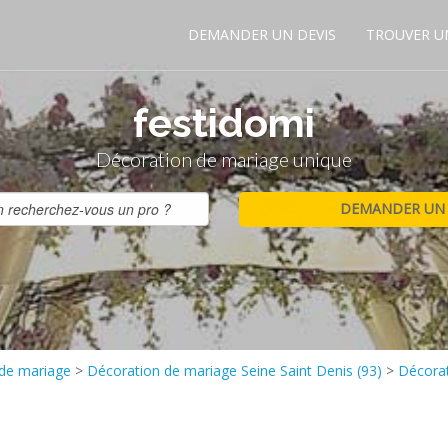
DEMANDER UN DEVIS
TROUVER U
festidomi
Décoration de mariage unique
 de mariage
>
Décoration de mariage Seine Saint Denis (93)
>
Décorat