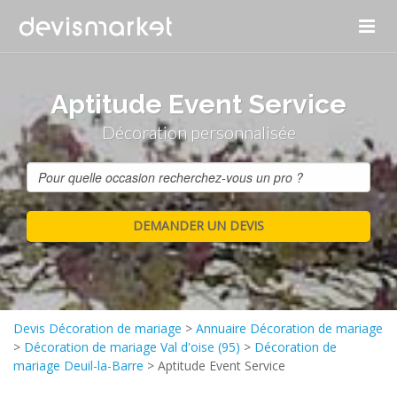
Aptitude Event Service
Décoration personnalisée
Devis Décoration de mariage
>
Annuaire Décoration de mariage
>
Décoration de mariage Val d'oise (95)
>
Décoration de
mariage Deuil-la-Barre
>
Aptitude Event Service