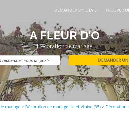
DEMANDER UN DEVIS
TROUVER U
A FLEUR D'O
Décoration de mariage
 de mariage
>
Décoration de mariage Ille et Vilaine (35)
>
Décoration 