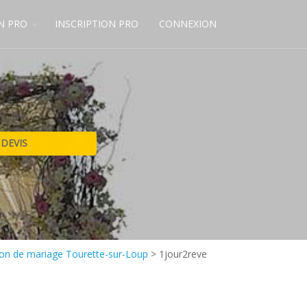
N PRO
INSCRIPTION PRO
CONNEXION
on de mariage Tourette-sur-Loup
>
1jour2reve