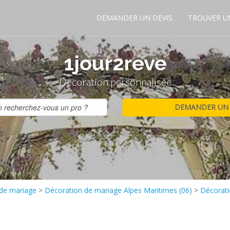
DEMANDER UN DEVIS
TROUVER U
1jour2reve
Décoration personnalisée
 de mariage
>
Décoration de mariage Alpes Maritimes (06)
>
Décorati